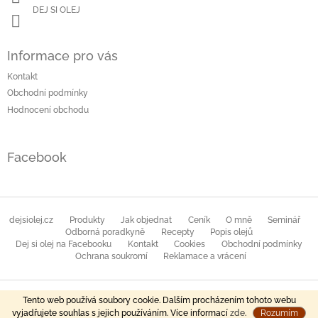
DEJ SI OLEJ
Informace pro vás
Kontakt
Obchodní podmínky
Hodnocení obchodu
Facebook
dejsiolej.cz
Produkty
Jak objednat
Ceník
O mně
Seminář
Odborná poradkyně
Recepty
Popis olejů
Dej si olej na Facebooku
Kontakt
Cookies
Obchodní podmínky
Ochrana soukromí
Reklamace a vrácení
Copyright 2026
DEJSIOLEJ
. Všechna práva vyhrazena.
Vytvořil Shoptet
Tento web používá soubory cookie. Dalším procházením tohoto webu
vyjadřujete souhlas s jejich používáním. Více informací
zde
.
Rozumím