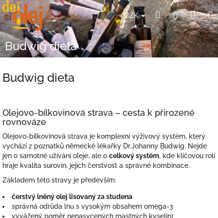
Přejít
Nák
Hledat
Přihlášení
na
CZK
obsah
koší
Budwig dieta
Budwig dieta
Olejovo-bílkovinová strava – cesta k přirozené
rovnováze
Olejovo-bílkovinová strava je komplexní výživový systém, který
vychází z poznatků německé lékařky Dr.
Johanny Budwig
. Nejde
jen o samotné užívání oleje, ale o
celkový systém
, kde klíčovou roli
hraje kvalita surovin, jejich čerstvost a správné kombinace.
Základem této stravy je především:
čerstvý lněný olej lisovaný za studena
správná odrůda lnu s vysokým obsahem omega-3
vyvážený poměr nenasycených mastných kyselin)