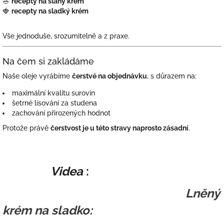
🥗
recepty na slaný krém
🍓
recepty na sladký krém
Vše jednoduše, srozumitelně a z praxe.
Na čem si zakládáme
Naše oleje vyrábíme
čerstvé na objednávku
, s důrazem na:
maximální kvalitu surovin
šetrné lisování za studena
zachování přirozených hodnot
Protože právě
čerstvost je u této stravy naprosto zásadní
.
Videa
:
Lněný
krém na sladko: