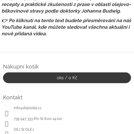
recepty a praktické zkušenosti z praxe v oblasti olejovo-
bílkovinové stravy podle doktorky
Johanna Budwig
.
👉 Po kliknutí na tento text budete přesměrováni na náš
YouTube kanál, kde můžete sledovat všechna aktuální i
nově přidaná videa.
Z
á
Nákupní košík
p
a
0
ks /
0 Kč
t
í
Kontakt
info
@
dejsiolej.cz
739 947 333 (Po-St 8:00-14:00)
DEJ SI OLEJ