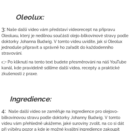
Oleolux:
3:
Naše další video vám představí videorecept na přípravu
Oleoluxu, který je nedílnou součástí olejo-bílkovinové stravy podle
doktorky
Johanna Budwig
. V tomto videu uvidíte, jak si Oleolux
jednoduše připravit a správně ho zařadit do každodenního
stravování.
👉 Po kliknutí na tento text budete přesměrováni na náš YouTube
kanál, kde pravidelně sdílíme další videa, recepty a praktické
zkušenosti z praxe.
Ingredience:
4:
Naše další video se zaměřuje na ingredience pro olejovo-
bílkovinovou stravu podle doktorky
Johanny Budwig
. V tomto
videu vám přehledně ukážeme, jaké suroviny zvolit, na co si dát
při výběru pozor a kde je možné kvalitní ingredience zakoupit