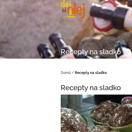
Přejít
na
obsah
Recepty na sladko
Domů
/
Recepty na sladko
Recepty na sladko
V
ý
p
i
s
č