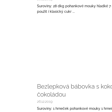
Suroviny: 28 dkg pohankové mouky hladké 7 
použít i klasický cukr ...
Bezlepková bábovka s kok
čokoládou
26.12.2019
Suroviny: 1 hrneček pohankové mouky 1 hrne