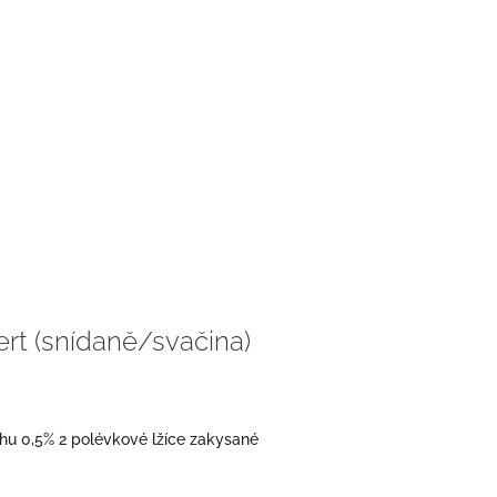
t (snídaně/svačina)
ohu 0,5% 2 polévkové lžíce zakysané