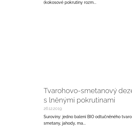
(kokosové pokrutiny rozm...
Tvarohovo-smetanový dezer
s lněnými pokrutinami
26.12.2019
Suroviny: jedno balení BIO odtučněného tvar
smetany, jahody, ma...