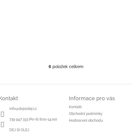
6
položek celkem
O
v
l
á
d
a
Kontakt
Informace pro vás
c
Kontakt
í
info
@
dejsiolej.cz
p
Obchodní podmínky
r
739 947 333 (Po-St 8:00-14:00)
Hodnocení obchodu
v
k
DEJ SI OLEJ