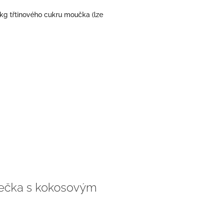
kg třtinového cukru moučka (lze
ečka s kokosovým