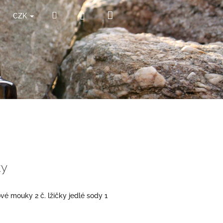
Nákupní
Hledat
Přihlášení
CZK
košík
ky
é mouky 2 č. lžičky jedlé sody 1