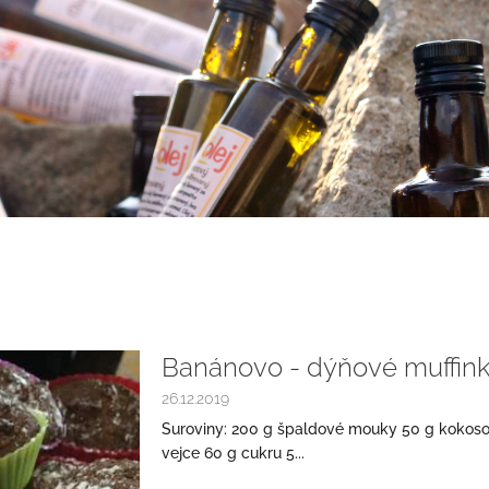
Banánovo - dýňové muffin
26.12.2019
Suroviny: 200 g špaldové mouky 50 g kokosov
vejce 60 g cukru 5...