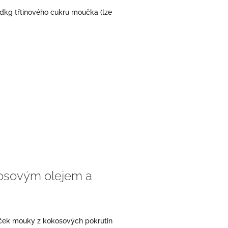
dkg třtinového cukru moučka (lze
osovým olejem a
ček mouky z kokosových pokrutin