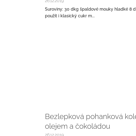
26.12.2019
Suroviny: 30 dkg špaldové mouky hladké 8 d
použít i klasický cukr m...
Bezlepková pohanková kol
olejem a čokoládou
26.12.2019