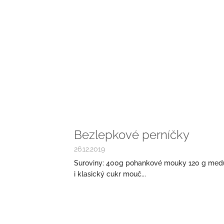
Bezlepkové perníčky
26.12.2019
Suroviny: 400g pohankové mouky 120 g medu 
i klasický cukr mouč...